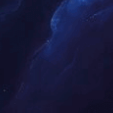
CSE-24-35-Z-A
九游网页版产品体积小、质量优、性能稳定..
CSE-35-7-Z-A
九游网页版产品体积小、质量优、性能稳定..
查看更多 +