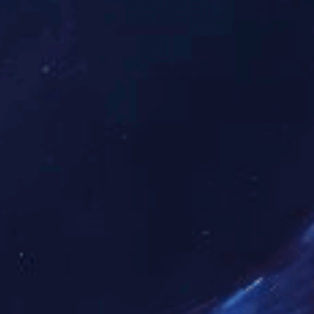
固体电解钽电容器
ID