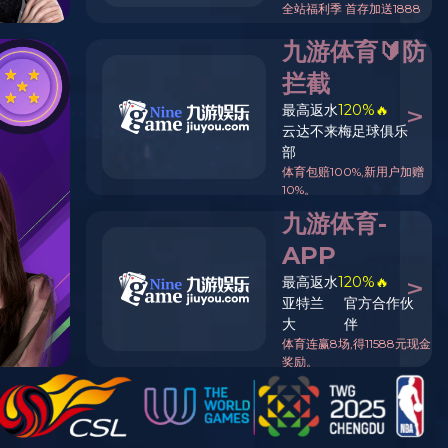
闻中心
游(中国)
魅力巾帼 花香满溢——宏明日望“三八”妇女节花艺活动
.