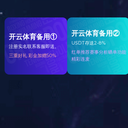
2020-
29
2024-
产品