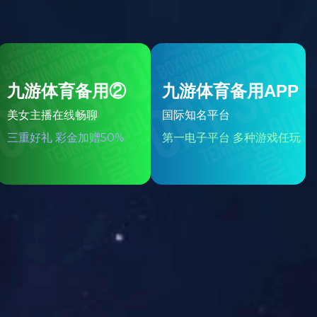
关于开展
...
.